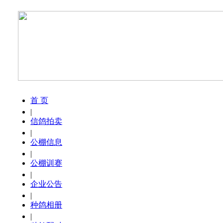
首 页
|
信鸽拍卖
|
公棚信息
|
公棚训赛
|
企业公告
|
种鸽相册
|