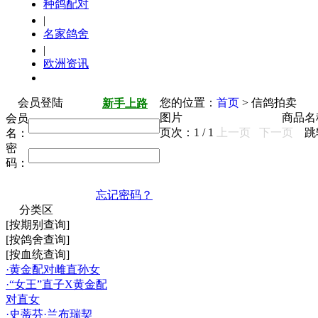
种鸽配对
|
名家鸽舍
|
欧洲资讯
会员登陆
您的位置：
首页
> 信鸽拍卖
新手上路
图片
商品名
会员
页次：
1
/
1
上一页
下一页
跳
名：
密
码：
忘记密码？
分类区
[按期别查询]
[按鸽舍查询]
[按血统查询]
·黄金配对雌直孙女
·“女王”直子X黄金配
对直女
·史蒂芬·兰布瑞契