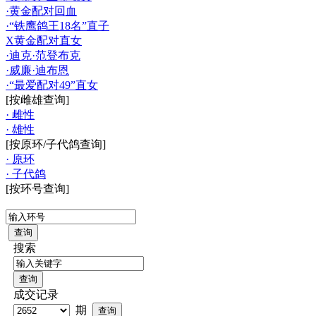
·黄金配对回血
·“铁鹰鸽王18名”直子
X黄金配对直女
·迪克·范登布克
·威廉·迪布恩
·“最爱配对49”直女
[按雌雄查询]
· 雌性
· 雄性
[按原环/子代鸽查询]
· 原环
· 子代鸽
[按环号查询]
搜索
成交记录
期