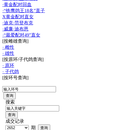
·黄金配对回血
·“铁鹰鸽王18名”直子
X黄金配对直女
·迪克·范登布克
·威廉·迪布恩
·“最爱配对49”直女
[按雌雄查询]
· 雌性
· 雄性
[按原环/子代鸽查询]
· 原环
· 子代鸽
[按环号查询]
搜索
成交记录
期