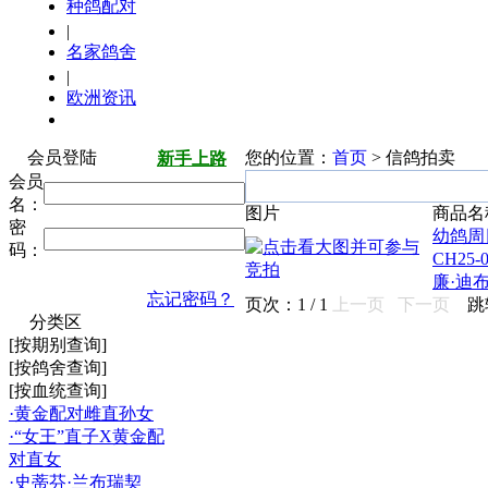
种鸽配对
|
名家鸽舍
|
欧洲资讯
会员登陆
您的位置：
首页
> 信鸽拍卖
新手上路
会员
名：
图片
商品名
密
幼鸽周
码：
CH25-
廉·迪
忘记密码？
页次：
1
/
1
上一页
下一页
跳
分类区
[按期别查询]
[按鸽舍查询]
[按血统查询]
·黄金配对雌直孙女
·“女王”直子X黄金配
对直女
·史蒂芬·兰布瑞契