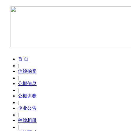
首 页
|
信鸽拍卖
|
公棚信息
|
公棚训赛
|
企业公告
|
种鸽相册
|