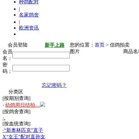
种鸽配对
|
名家鸽舍
|
欧洲资讯
会员登陆
您的位置：
首页
> 信鸽拍卖
新手上路
图片
商品名
会员
名：
密
码：
忘记密码？
分类区
[按期别查询]
·
幼鸽周日结拍…
[按鸽舍查询]
·.
[按血统查询]
·“新奥林匹克”直子
X“女王”配对直孙女