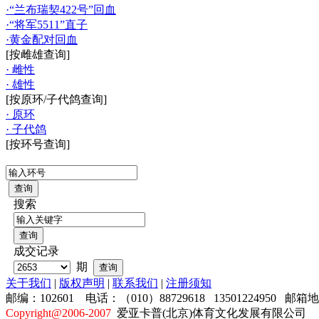
·“兰布瑞契422号”回血
·“将军5511”直子
·黄金配对回血
[按雌雄查询]
· 雌性
· 雄性
[按原环/子代鸽查询]
· 原环
· 子代鸽
[按环号查询]
搜索
成交记录
期
关于我们
|
版权声明
|
联系我们
|
注册须知
邮编：102601 电话：（010）88729618 13501224950 邮箱
Copyright@2006-2007
爱亚卡普(北京)体育文化发展有限公司