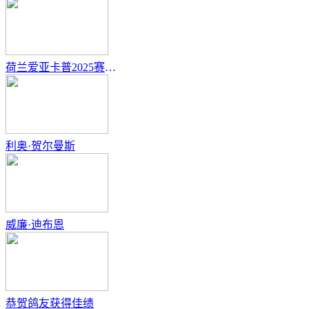
荷兰爱亚卡普2025赛季完美收官
利奥·贺尔曼斯
威廉·迪布恩
恭贺鸽友获得佳绩