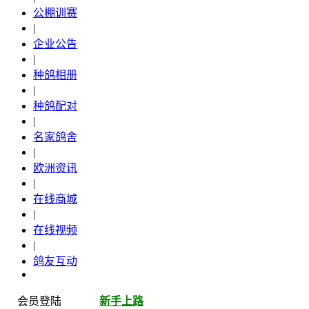
公棚训赛
|
企业公告
|
种鸽相册
|
种鸽配对
|
名家鸽舍
|
欧洲资讯
|
在线商城
|
在线视频
|
鸽友互动
会员登陆
新手上路