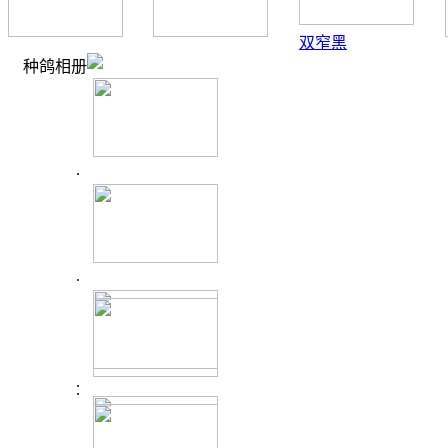
双窄黑
种鸽相册
.
.
.
.