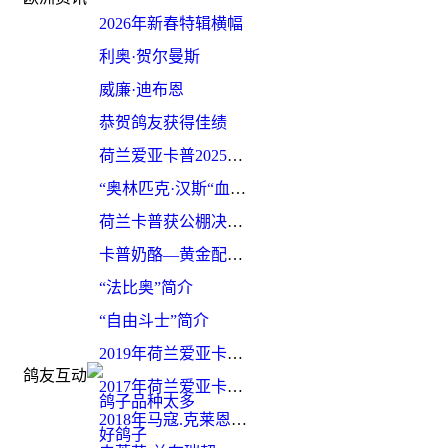
2026年新春特辑横幅
利奥·贺尔曼斯
威廉·迪布恩
恭贺鸽友获得佳绩
荷兰爱亚卡普2025赛季完美收官
“奥林匹克·汉斯“血系再获佳绩
荷兰卡普获公棚决赛冠军
卡普奶酪—黄金配对简介
“法比奥”简介
“自由斗士”简介
2019年荷兰爱亚卡普最新图册
鸽友互动
2017年荷兰爱亚卡普最新骄人赛绩
鸽子品种太多
2018年马寇.克莱恩-法肯柏格斩获佳绩
好鸽子