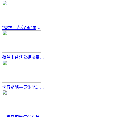
“奥林匹克·汉斯“血系再获佳绩
荷兰卡普获公棚决赛冠军
卡普奶酪—黄金配对简介
手机参拍微信公众号二维码