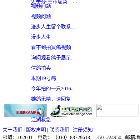
史蒂芬·兰布瑞契—新一代“利奥·贺尔曼斯”
视频问题
视频问题
漫步人生留个联系方式？找您有事商讨
漫步人生
看不到拍買鴿視頻
询问观看鸽子展示的 视频有的有，怎么有的就没有呢？圆环的 也是如此呢？
信鸽拍卖
本期19号鸽
今年拍的一只2016-01-1617755鸽子丢失，如果飞回去了麻烦告知：13811437735
雄鸽无精，请回复
视屏
江湖救急
关于我们
|
版权声明
|
联系我们
|
注册须知
邮编：102601 电话：（010）88729618 13501224950 邮箱