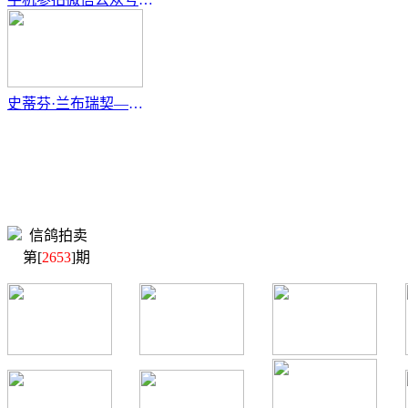
史蒂芬·兰布瑞契—新一代“利奥·贺尔曼斯”
信鸽拍卖
第[
2653
]期