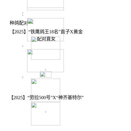
.
.
种鸽配对
【2025】“铁鹰鸽王18名”直子X黄金
配对直女
.
.
.
【2025】“劳拉500号”X“神齐基特尔”
.