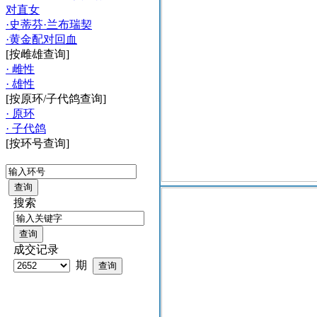
对直女
·史蒂芬·兰布瑞契
·黄金配对回血
[按雌雄查询]
· 雌性
· 雄性
[按原环/子代鸽查询]
· 原环
· 子代鸽
[按环号查询]
搜索
成交记录
期