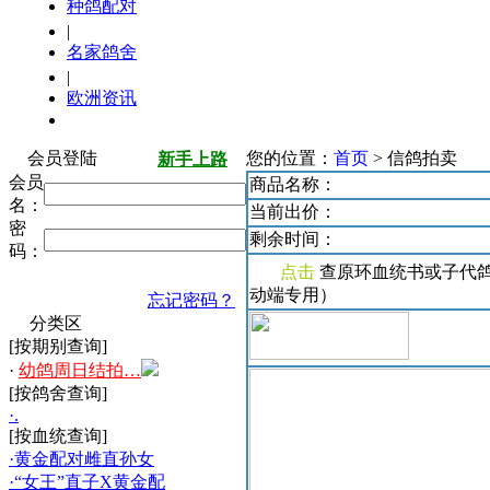
种鸽配对
|
名家鸽舍
|
欧洲资讯
会员登陆
您的位置：
首页
> 信鸽拍卖
新手上路
会员
商品名称：
名：
当前出价：
密
剩余时间：
码：
点击
查原环血统书或子代
动端专用）
忘记密码？
分类区
[按期别查询]
·
幼鸽周日结拍…
[按鸽舍查询]
·.
[按血统查询]
·黄金配对雌直孙女
·“女王”直子X黄金配