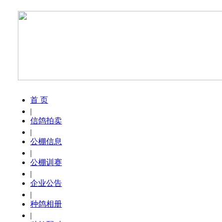
首 页
|
信鸽拍卖
|
公棚信息
|
公棚训赛
|
企业公告
|
种鸽相册
|