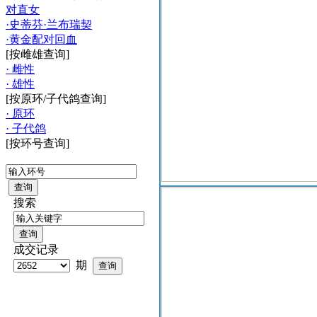
对直女
·史蒂芬·兰布瑞契
·黄金配对回血
[按雌雄查询]
· 雌性
· 雄性
[按原环/子代鸽查询]
· 原环
· 子代鸽
[按环号查询]
搜索
成交记录
期