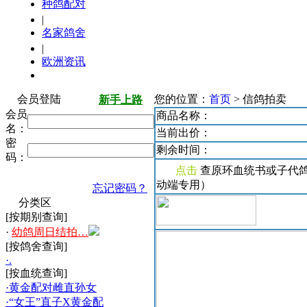
种鸽配对
|
名家鸽舍
|
欧洲资讯
会员登陆
您的位置：
首页
> 信鸽拍卖
新手上路
会员
商品名称：
名：
当前出价：
密
剩余时间：
码：
点击
查原环血统书或子代
动端专用）
忘记密码？
分类区
[按期别查询]
·
幼鸽周日结拍…
[按鸽舍查询]
·.
[按血统查询]
·黄金配对雌直孙女
·“女王”直子X黄金配