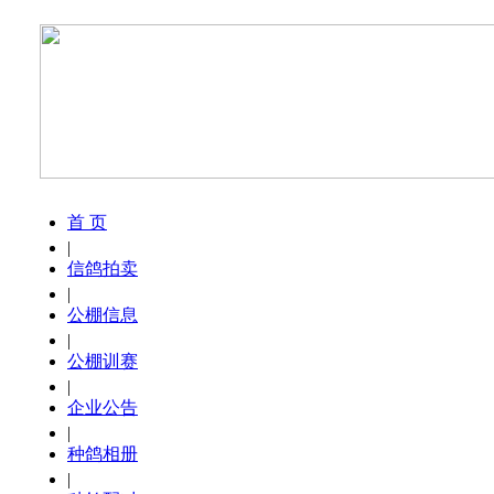
首 页
|
信鸽拍卖
|
公棚信息
|
公棚训赛
|
企业公告
|
种鸽相册
|