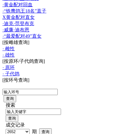
·黄金配对回血
·“铁鹰鸽王18名”直子
X黄金配对直女
·迪克·范登布克
·威廉·迪布恩
·“最爱配对49”直女
[按雌雄查询]
· 雌性
· 雄性
[按原环/子代鸽查询]
· 原环
· 子代鸽
[按环号查询]
搜索
成交记录
期