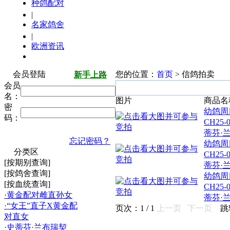
种鸽配对
|
名家鸽舍
|
欧洲资讯
会员登陆
您的位置：
首页
> 信鸽拍卖
新手上路
会员
名：
图片
商品名
密
幼鸽周
码：
CH25-
蒂芬·
忘记密码？
幼鸽周
分类区
CH25-
[按期别查询]
蒂芬·
[按鸽舍查询]
幼鸽周
[按血统查询]
CH25-
·黄金配对雌直孙女
蒂芬·
·“女王”直子X黄金配
页次：
1
/
1
上一页
下一页
跳
对直女
·史蒂芬·兰布瑞契