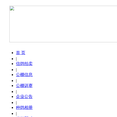
首 页
|
信鸽拍卖
|
公棚信息
|
公棚训赛
|
企业公告
|
种鸽相册
|