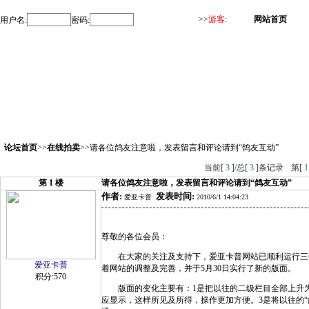
>>
游客
:
网站首页
用户名:
密码:
论坛首页
>>
在线拍卖
>>请各位鸽友注意啦，发表留言和评论请到“鸽友互动”
当前[
3
]/总[
3
]条记录
第[
1
第
1
楼
请各位鸽友注意啦，发表留言和评论请到“鸽友互动”
作者:
发表时间:
爱亚卡普
2010/6/1 14:04:23
尊敬的各位会员：
在大家的关注及支持下，爱亚卡普网站已顺利运行三年
爱亚卡普
着网站的调整及完善，并于5月30日实行了新的版面。
积分:570
版面的变化主要有：1是把以往的二级栏目全部上升为
应显示，这样所见及所得，操作更加方便。3是将以往的“