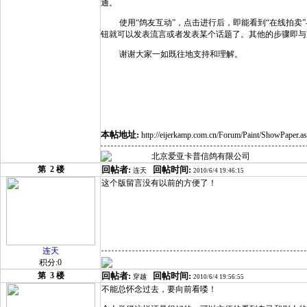
通。
使用“鸽友互动”，点击进行后，即能看到“在线拍卖”
钮就可以发表流言或者发表某个话题了。其他的步骤即与
谢谢大家一如既往地支持和理解。
本帖地址:
http://eijerkamp.com.cn/Forum/Paint/ShowPaper.a
北京爱亚卡普信鸽有限公司
第
2
楼
回帖者:
回帖时间:
连天
2010/6/4 19:46:15
这个版留言没有以前的方便了！
连天
积分:0
第
3
楼
回帖者:
回帖时间:
穿越
2010/6/4 19:56:55
不能总怀念过去，要向前看喽！