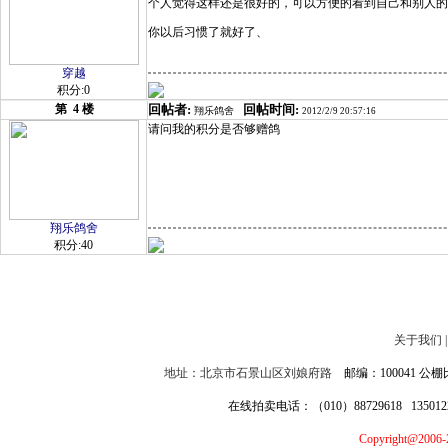
个人觉得这样还是很好的，可以方便的看到自己和别人的
你以后习惯了就好了、
穿越
积分:0
第
4
楼
回帖者:
回帖时间:
翔乐鸽舍
2012/2/9 20:57:16
请问我的积分是否够赠鸽
翔乐鸽舍
积分:40
关于我们
地址：北京市石景山区刘娘府路
邮编：100041 公棚比
在线拍卖电话：（010）88729618 13501
Copyright@2006-