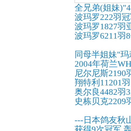
全兄弟(姐妹)"4
波玛罗222羽冠
波玛罗1827羽
波玛罗6211羽
同母半姐妹"玛
2004年荷兰W
尼尔尼斯2190
翔特利11201羽
奥尔良4482羽3
史栋贝克2209
---日本鸽友秋
获得9次冠军,