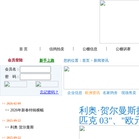
|
|
|
首 页
信鸽拍卖
公棚信息
公棚训赛
会员登陆
新手上路
您的位置：
首页
> 新闻资讯
会员名：
密 码：
忘记密码？
企业信息
欧洲资讯
名家鸽舍
现场售卖
>> 2026-02-09
利奥·贺尔曼斯
>> 2026年新春特辑横幅
匹克 03"、"
>> 2025-09-22
>> 利奥·贺尔曼斯
>> 2025-09-22