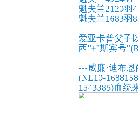
魁夫兰2120羽
魁夫兰1683羽
爱亚卡普父子以
西"+"斯宾号"(Ros
---威廉·迪布
(NL10-168815
1543385)血