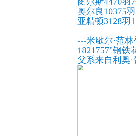
图尔斯4470羽
奥尔良10375羽
亚精顿3128羽1
---米歇尔·范
1821757"钢
父系来自利奥·