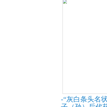
-“灰白条头名状
子（孙）后代