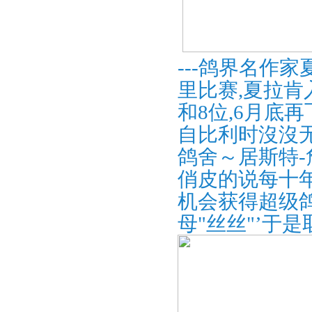
---鸽界名作家
里比赛,夏拉肯
和8位,6月底再飞
自比利时沒沒
鸽舍～居斯特-
俏皮的说每十
机会获得超级鸽,
母"丝丝"’于是取