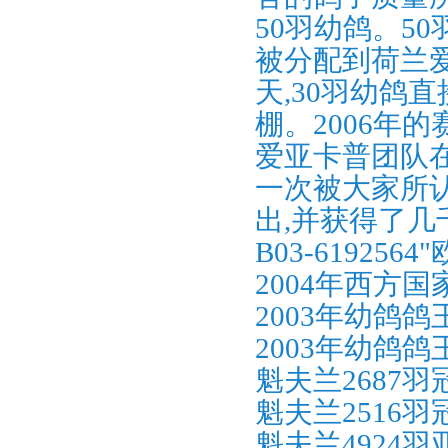
50羽幼鸽。5
被分配到荷兰爱
天,30羽幼鸽
棚。2006年
爱亚卡普团队
一次被大家所认
出,并获得了几
B03-619256
2004年西方国
2003年幼鸽鸽王全
2003年幼鸽鸽王全
魁夫兰2687羽
魁夫兰2516羽
魁夫兰4924羽