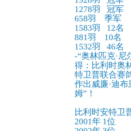
1278羽
冠军
658羽
季军
2
1583羽
12
名
881羽
10
名
1
1532羽
46
名
-“奥林匹克·尼
得：比利时奥林
特卫普联合赛鸽
作出威廉·迪布
姆”！
比利时安特卫普
2001年 1位
2002年 3位