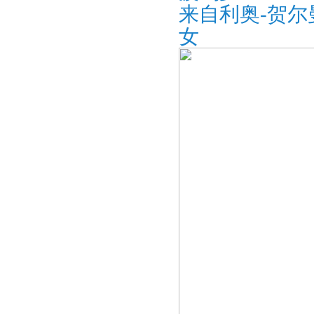
来自利奥-贺尔曼
女