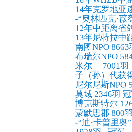
14年克罗地亚
-“奥林匹克·薇
12年中距离省
13年尼特拉中
南图NPO 8663
布瑞尔NPO 58
米尔
7001
羽
子（孙）代获
尼尔尼斯NPO 5
莫城 2346羽 
博克斯特尔 12
蒙默思郡 800
-“迪·卡普里奥
1928羽
冠军