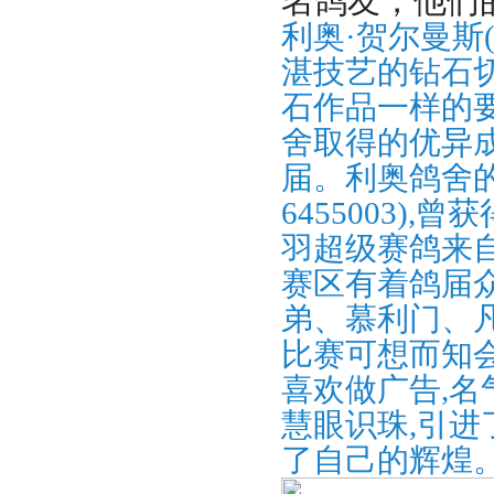
名鸽友，他们
利奥·贺尔曼斯(H
湛技艺的钻石
石作品一样的
舍取得的优异
届。利奥鸽舍的基
6455003)
羽超级赛鸽来自
赛区有着鸽届
弟、慕利门、
比赛可想而知
喜欢做广告,名
慧眼识珠,引进
了自己的辉煌