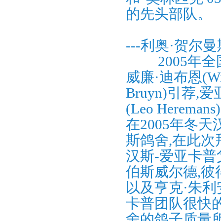
的先头部队。
---利奥·贺
2005年全
威廉·迪布恩(Wil
Bruyn)引
(Leo Herema
在2005年冬
斯鸽舍,在此次
汉斯-爱亚卡普
伯斯威尔德,彼
以及亨克·朱利
卡普团队很快
舍的鸽子质量所